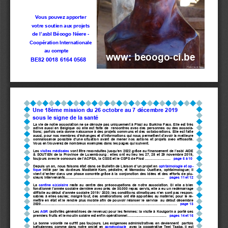
Vous pouvez apporter 
votre soutien aux projets 
de l’asbl Béoogo Néere 
-
Coopération Internationale 
au compte 
www: beoogo
-
ci.be
BE82 0018 6164 0568
Photo Claudy Mohy
Une 18ème mission du 26 octobre au 7 décembre 2019   
sous le signe de la santé
La vie de notre association ne se déroule pas uniquement à Pissi au Burkina Faso. Elle est très 
active aussi en Belgique où elle est faite de  rencontres avec des personnes ou des associa-
tions; parfois cela donne naissance à des projets communs et des collaborations. Elle est faite 
aussi, pour nos membres d’échanges et d’informations qui nous permettent d’avoir la meilleure 
connaissance possible d’une situation avant de mener nos actions et projets avec efficacité. 
Vous en trouverez de nombreux exemples dans les pages qui suivent.
Les   visites médicales 
vont être
 reconduites jusqu’en 2022 grâce au financement de l’asbl AIDE 
& SOUTIEN de la Province de Luxembourg : elles ont eu lieu les 27, 28 et 29 novembre 2019,  
toujours avec le concours de l’ACPEA, la CSSE et le CSPS de Pissi ......................   
page 5 à 10
Depuis un an, nous faisons état dans ce Bulletin de Liaison d’un projet en 
ophtalmologie et op-
tique    initié par les docteurs Madibèlè Kam, pédiatre, et Mamadou Ouattara, ophtalmologue; il 
vient d’entrer dans une phase concrète grâce à la conjonction des idées et des efforts de plu-
sieurs intervenants......................................................................................     
pages 11 et 12
La  cantine s(c)olaire 
reste au centre des préoccupations de notre association. Si elle a bien 
fonctionné l’année scolaire dernière avec près de 30.000 repas servis, elle a eu un redémarrage 
difficile au début d’année scolaire 2019 / 2020; les conditions climatiques n’en sont pas respon-
sables à elles seules; malgré tout, des améliorations ont été apportées au matériel, pour le re-
mettre en état et le rendre plus mobile afin de pouvoir relancer le service  au début décembre 
2020......................................................................................................................   
page 13
Les    AGR
 (activités génératrices de revenus) pour les femmes: la visite à Koulgorin a porté ses 
premiers fruits et le moulin solaire est enfin opérationnel..................................   
pages 14 et 15
La bonne volonté ne suffit pas toujours. Les exigences administratives en deviennent  parfois 
kafkaiennes comme dans notre projet en 
agroécologie  
avec la coopérative Teel Taaba. Il est 