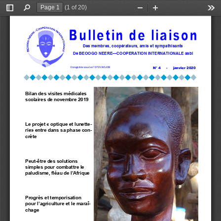
(1 of 20)
Toggle
Find
Zoom
Zoom
Too
Sidebar
Out
In
Des membres, coopérateurs, amis et sympathisants
De BEOOGO NEERE—COOPERATION INTERNATIONALE asbl 
N° 4
-
     janvier 2020
Enregistrée sous le n° 0719.365.658
Bilan des visites médicales 
scolaires de novembre 2019
Le projet «
optique
et lunette-
rie» entre dans sa phase con-
crète
Peut
-
être des solutions 
simples pour combattre le 
paludisme, fléau de l’Afrique
Progrès et temporisation 
pour l’agriculture et le maraî-
chage 