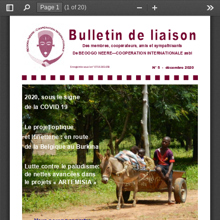
(1 of 20)
Toggle
Find
Zoom
Zoom
Too
Sidebar
Out
In
Des membres, coopérateurs, amis et sympathisants
De BEOOGO NEERE—COOPERATION INTERNATIONALE asbl 
N° 5
  -
  décembre 2020
Enregistrée sous le n° 0719.365.658
2020, sous le signe 
de la COVID 19
Le projet optique
et lunetterie : en route  
de la Belgique au Burkina
Lutte contre le paludisme: 
de nettes avancées dans 
le projets «
ARTEMISIA
» 
Vous pouvez apporter 