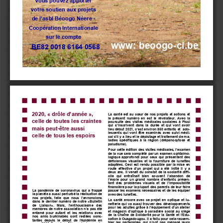
votre soutien aux projets 
de l’asbl Béoogo Néere 
-
Coopération Internationale 
sur le compte 
www: beoogo
-
ci.be
BE82 0018 6164 0568
2020, «
drôle d’année
»,
La santé est au cœur de nos projets et actions et 
le  présent  numéro  en  est  le  révélateur.  Avec  la 
celle de toutes les craintes 
poursuite des visites médicales scolaires à Pissi 
qui  s’inscrivent  dans  la  durée  et  qui  vont  avoir 
mais peut
-
être aussi 
lieu début 2021, c’est environ 850 enfants et  ado-
lescents qui vont être examinés avec suivi médi-
celle de tous les espoirs
cal s’il y a lieu et le dépistage et traitement de ma-
ladies spécifiques à la région (drépanocytose et 
paludisme). 
Pour cette édition des visites médicales, l’examen 
de la vue sera complété par un examen ophtalmo-
logique approfondi pour ceux qui présentent des 
déficiences visuelles et  la fourniture de lunettes 
adaptées. Ceci est rendu possible par la mise en 
route  effective  d’un  projet  qui  a  été  initié  il  y  a 
deux ans. Il venait du constat de la scolarité diffi-
cile  qui  entraînait  bien  souvent  l’abandon  de 
l’école pour un grand nombre d’enfants présen-
tant  des  problèmes  visuels  et  de  l’impossibilité  
financière pour la plupart des parents de leur faire 
La pandémie de coronavirus qui a frappé 
passer les examens nécessaires et de les équiper 
la planète a aussi perturbé la réalisation de 
avec des lunettes.
nos  projets,  telle  que  nous  l’annoncions 
La santé encore avec ce projet en optique et lu-
dans le dernier numéro de notre «Bulletin 
netterie qui va aussi trouver des développements 
de  Liaison».  Mais,  l’enthousiasme  des 
pour les adultes grâce à l’équipement d’un atelier 
membres de notre association n’a pas été 
et magasin d’optique à caractère social au siège 
entamé  pour  autant  et  les  relations  avec 
de la Chaîne de Solidarité pour la Santé et l’Edu-
nos  amis  burkinabés  sont  restées  cons-
cation à Ouagadougou. Il a fallu pour cela rassem-
tantes  depuis  le  début  de  l’épidémie  en 
bler  les  partenaires  qui  n’ont  pas  ménagé  leurs 